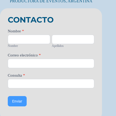
PRODUCTORA DE EVENTOS, ARGENTINA
CONTACTO
Contacto
Nombre
*
Nombre
Apellidos
Nombre
Apellidos
Correo electrónico
*
Consulta
*
Enviar