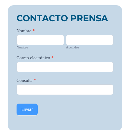
CONTACTO PRENSA
Contacto
Nombre
*
Prensa
Nombre
Apellidos
Nombre
Apellidos
Correo electrónico
*
Consulta
*
Enviar