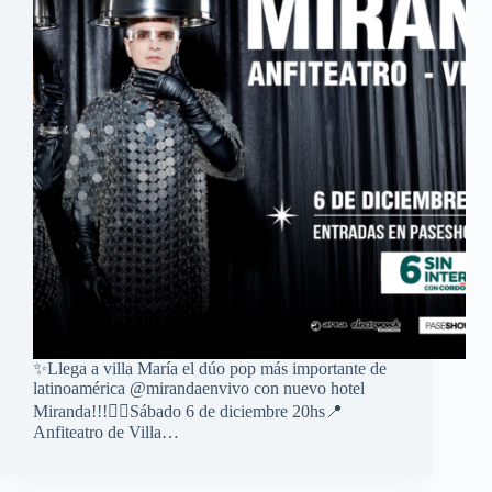
✨Llega a villa María el dúo pop más importante de
latinoamérica @mirandaenvivo con nuevo hotel
Miranda!!!👉🏼Sábado 6 de diciembre 20hs📍
Anfiteatro de Villa…