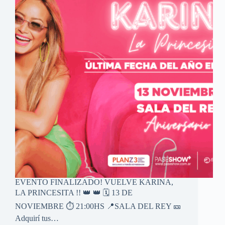
EVENTO FINALIZADO! VUELVE KARINA,
LA PRINCESITA !! 👑 👑 🗓️ 13 DE
NOVIEMBRE ⏱️ 21:00HS 📍SALA DEL REY 🎫
Adquirí tus…